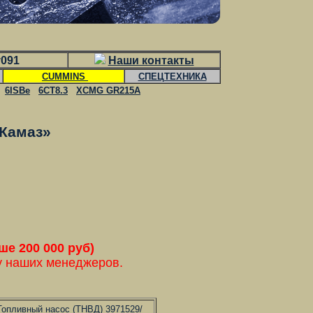
v091
Наши контакты
CUMMINS
СПЕЦТЕХНИКА
6ISBe
6CT8.3
XCMG GR215A
«Камаз»
 200 000 руб)
у наших менеджеров.
Топливный насос (ТНВД) 3971529/