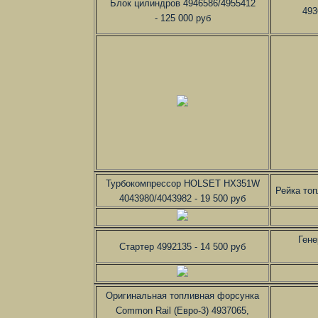
Блок цилиндров 4946586/4955412
493
- 125 000 руб
Турбокомпрессор HOLSET HX351W
Рейка топ
4043980/4043982 - 19 500 руб
Гене
Стартер 4992135 - 14 500 руб
Оригинальная топливная форсунка
Common Rail (Евро-3) 4937065,