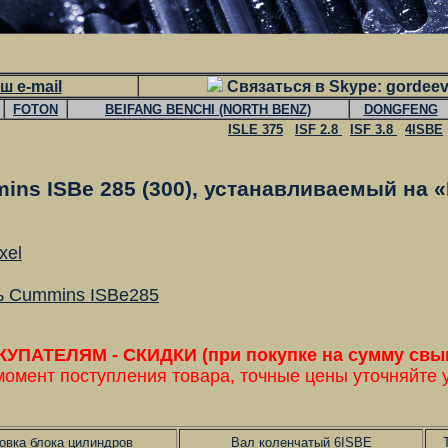
ш e-mail
Связаться в Skype: gordee
FOTON
BEIFANG BENCHI (NORTH BENZ)
DONGFENG
ISLE 375
ISF 2.8
ISF 3.8
4ISBE
ins ISBe 285 (300), устанавливаемый на 
xel
ль Cummins ISBe285
ПАТЕЛЯМ - СКИДКИ (при покупке на сумму свыше
момент поступления товара, точные цены уточняйте 
овка блока цилиндров
Вал коленчатый 6ISBE