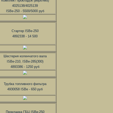
Комплект прокладок (верх/низ)
4025138/4025139
ISBe-250 - 5500/5000 руб
Стартер ISBe-250
4892338 - 14 500
Шестерня коленчатого вала
ISBe-210, ISBe-285(300)
4893386 - 1250 руб
Трубка топливного фильтра
4930058 ISBe - 650 руб
Прокладка ГБЦ ISBe-250