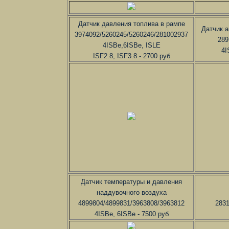
Датчик давления топлива в рампе
Датчик 
3974092/5260245/5260246/281002937
289
4ISBe,6ISBe, ISLE
4I
ISF2.8, ISF3.8 - 2700 руб
Датчик температуры и давления
наддувочного воздуха
4899804/4899831/3963808/3963812
2831
4ISBe, 6ISBe - 7500 руб