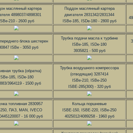
он маслянный картера
Поддон маслянный картера
ателя 4898037/4898301
двигателя 2831342/2831344
49
ISBe-210 - 2600 руб
ISBe-185, ISDe-180 - 2800 руб
Трубка подачи масла к турбине
переднего блока шестерен
Э
ISBe-185, ISDe-180
30847 ISBe - 3050 руб
3935821 - 500 руб
Трубка воздушного компрессора
ивная трубка (обратка)
(отводящая) 3287414
ISBe-185, ISDe-180
ISBe-210, ISBe-250
883/3964119 - 1500 руб
ISBE-285(300) - 320 руб
унка топливная 2830957
Кольца поршневые
-250, ПАЗ, MAN, IVECO
ISBE-150, ISBE-220, ISBe-250
445120007 - 16 000 руб
4025012/4089258 - 1960 руб