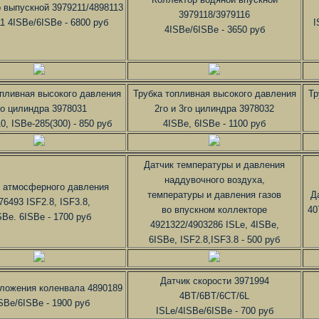
 выпускной 3979211/4898113
3979118/3979116
1 4ISBe/6ISBe - 6800 руб
I
4ISBe/6ISBe - 3650 руб
опливная высокого давления
Трубка топливная высокого давления
Тр
го цилиндра 3978031
2го и 3го цилиндра 3978032
0, ISBe-285(300) - 850 руб
4ISBe, 6ISBe - 1100 руб
Датчик температуры и давления
наддувочного воздуха,
 атмосферного давления
температуры и давления газов
Д
76493 ISF2.8, ISF3.8,
во впускном коллекторе
40
SBe. 6ISBe - 1700 руб
4921322/4903286 ISLe, 4ISBe,
6ISBe, ISF2.8,ISF3.8 - 500 руб
Датчик скорости 3971994
оложения коленвала 4890189
4BT/6BT/6CT/6L
SBe/6ISBe - 1900 руб
ISLe/4ISBe/6ISBe - 700 руб