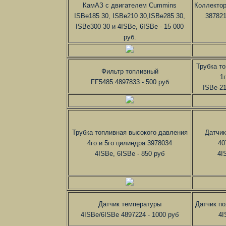
КамАЗ с двигателем Cummins
Коллектор
ISBe185 30, ISBe210 30,ISBe285 30,
387821
ISBe300 30 и 4ISBe, 6ISBe - 15 000
руб.
Трубка т
Фильтр топливный
1
FF5485 4897833 - 500 руб
ISBe-21
Трубка топливная высокого давления
Датчик
4го и 5го цилиндра 3978034
40
4ISBe, 6ISBe - 850 руб
4I
Датчик температуры
Датчик п
4ISBe/6ISBe 4897224 - 1000 руб
4I