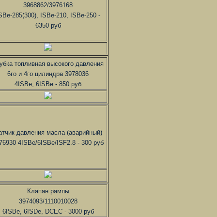
3968862/3976168
SBe-285(300), ISBe-210, ISBe-250 -
6350 руб
убка топливная высокого давления
6го и 4го цилиндра 3978036
4ISBe, 6ISBe - 850 руб
атчик давления масла (аварийный)
76930 4ISBe/6ISBe/ISF2.8 - 300 руб
Клапан рампы
3974093/1110010028
6ISBe, 6ISDe, DCEC - 3000 руб