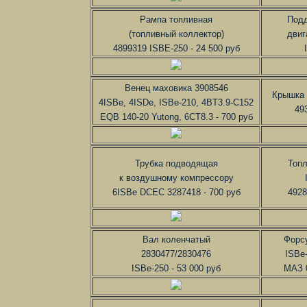
Рампа топливная
Подд
(топливный коллектор)
двиг
4899319 ISBE-250 - 24 500 руб
Венец маховика 3908546
Крышка 
4ISBe, 4ISDe, ISBe-210, 4BT3.9-C152
49
EQB 140-20 Yutong, 6CT8.3 - 700 руб
Трубка подводящая
Топл
к воздушному компрессору
6ISBe DCEC 3287418 - 700 руб
4928
Вал коленчатый
Форс
2830477/2830476
ISBe
ISBe-250 - 53 000 руб
МАЗ 0