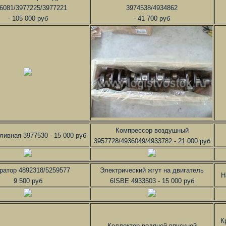
6081/3977225/3977221
3974538/4934862
- 105 000 руб
- 41 700 руб
Компрессор воздушный
ливная 3977530 - 15 000 руб
3957728/4936049/4933782 - 21 000 руб
ратор 4892318/5259577
Электрический жгут на двигатель
Н
9 500 руб
6ISBE 4933503 - 15 000 руб
К
Коллектор водяной впускной