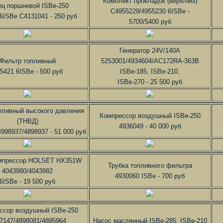
Комплект прокладок (верх/низ)
ц поршневой ISBe-250
C4955229/4955230 6ISBe -
 6ISBe C4131041 - 250 руб
5700/5400 руб
Генератор 24V/140A
Фильтр топливный
5253001/4934604/AC172RA-363B
5421 6ISBe - 500 руб
ISBe-185, ISBe-210,
ISBe-270 - 25 500 руб
пливный высокого давления
Компрессор воздушный ISBe-250
(ТНВД)
4936049 - 40 000 руб
4998937/4898937 - 51 000 руб
мпрессор HOLSET HX351W
Трубка топливного фильтра
4043980/4043982
4930060 ISBe - 700 руб
6ISBe - 19 500 руб
ссор воздушный ISBe-250
7147/4898081/4895964
Насос маслянный ISBe-285, ISBe-210