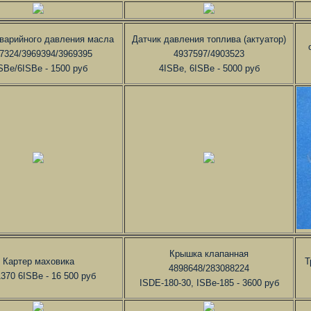
аварийного давления масла
Датчик давления топлива (актуатор)
7324/3969394/3969395
4937597/4903523
SBe/6ISBe - 1500 руб
4ISBe, 6ISBe - 5000 руб
Крышка клапанная
Картер маховика
Т
4898648/283088224
370 6ISBe - 16 500 руб
ISDE-180-30, ISBe-185 - 3600 руб