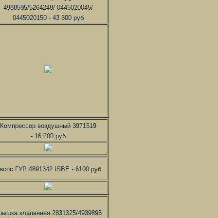
4988595/5264248/ 0445020045/
0445020150 - 43 500 руб
Компрессор воздушный 3971519
- 16 200 руб
асос ГУР 4891342 ISBE - 6100 руб
рышка клапанная 2831325/4939895