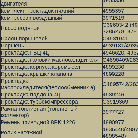
4955356
двигателя
Комплект прокладок нижний
4955357
Компрессор воздушный
3971519
С3960342 (49
Насос водяной
3286278, 328
Палец поршневой
С4931041
Поршень
4939181/4935
Прокладка ГБЦ 4ц
4946620, 493
Прокладка головки маслоохладителя
С4896409/28
Прокладка корпуса коромысел
4899230
Прокладка крышки клапана
4899228
Прокладка
С4895742/28
маслоохладителя(теплообменник а)
Прокладка поддона 4ц
4939246
Прокладка турбокомпрессора
C3919369
Рампа топливная (топливный
3977727
коллектор)
Ремень приводной 8PK 1226
4990977
4936440(4987
Ролик натяжной
4898548)