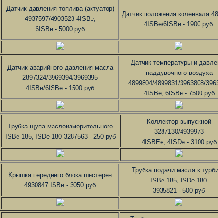
Датчик давления топлива (актуатор)
Датчик положения коленвала 4
4937597/4903523 4ISBe,
4ISBe/6ISBe - 1900 руб
6ISBe - 5000 руб
Датчик температуры и давле
Датчик аварийного давления масла
наддувочного воздуха
2897324/3969394/3969395
4899804/4899831/3963808/396
4ISBe/6ISBe - 1500 руб
4ISBe, 6ISBe - 7500 руб
Коллектор выпускной
Трубка щупа маслоизмерительного
3287130/4939973
ISBe-185, ISDe-180 3287563 - 250 руб
4ISBEe, 4ISDe - 3100 руб
Трубка подачи масла к турб
Крышка переднего блока шестерен
ISBe-185, ISDe-180
4930847 ISBe - 3050 руб
3935821 - 500 руб