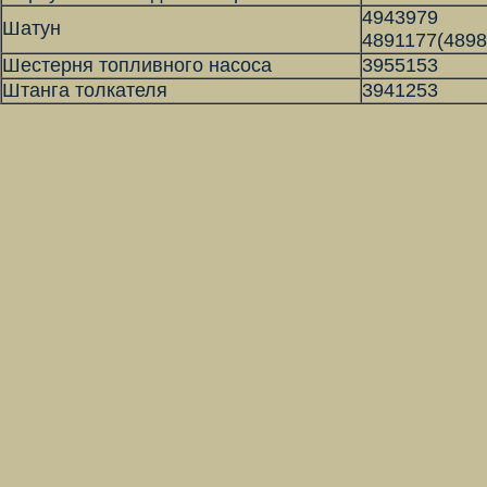
4943979
Шатун
4891177(4898
Шестерня топливного насоса
3955153
Штанга толкателя
3941253