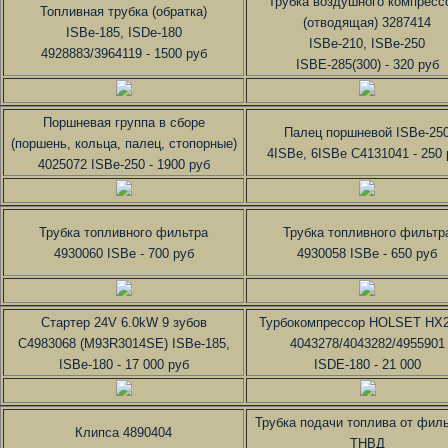
Трубка воздушного компресс
Топливная трубка (обратка)
(отводящая) 3287414
ISBe-185, ISDe-180
ISBe-210, ISBe-250
4928883/3964119 - 1500 руб
ISBE-285(300) - 320 руб
Поршневая группа в сборе
Палец поршневой ISBe-25
(поршень, кольца, палец, стопорные)
4ISBe, 6ISBe C4131041 - 250 
4025072 ISBe-250 - 1900 руб
Трубка топливного фильтра
Трубка топливного фильтр
4930060 ISBe - 700 руб
4930058 ISBe - 650 руб
Стартер 24V 6.0kW 9 зубов
Турбокомпрессор HOLSET HX
C4983068 (M93R3014SE) ISBe-185,
4043278/4043282/4955901
ISBe-180 - 17 000 руб
ISDE-180 - 21 000
Трубка подачи топлива от филь
Клипса 4890404
ТНВД