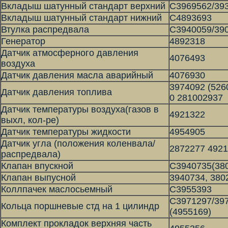
Вкладыш шатунный стандарт верхний
С3969562/39
Вкладыш шатунный стандарт нижний
С4893693
Втулка распредвала
С3940059/39
Генератор
4892318
Датчик атмосферного давления
4076493
воздуха
Датчик давления масла аварийный
4076930
3974092 (526
Датчик давления топлива
0 281002937
Датчик температуры воздуха(газов в
4921322
выхл, кол-ре)
Датчик температуры жидкости
4954905
Датчик угла (положения коленвала/
2872277 492
распредвала)
Клапан впускной
С3940735(38
Клапан выпусной
3940734, 380
Коллпачек маслосьемный
С3955393
С3971297/39
Кольца поршневые стд на 1 цилиндр
(4955169)
Комплект прокладок верхняя часть