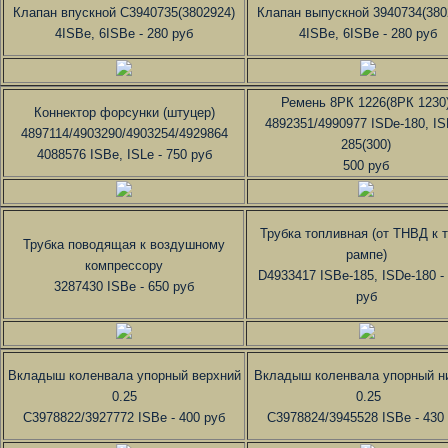
Клапан впускной C3940735(3802924)
Клапан выпускной 3940734(380
4ISBe, 6ISBe - 280 руб
4ISBe, 6ISBe - 280 руб
Ремень 8РК 1226(8РК 1230
Коннектор форсунки (штуцер)
4892351/4990977 ISDe-180, IS
4897114/4903290/4903254/4929864
285(300)
4088576 ISBe, ISLe - 750 руб
500 руб
Трубка топливная (от ТНВД к т
Трубка поводящая к воздушному
рампе)
компрессору
D4933417 ISBe-185, ISDe-180 -
3287430 ISBe - 650 руб
руб
Вкладыш коленвала упорный верхний
Вкладыш коленвала упорный н
0.25
0.25
C3978822/3927772 ISBe - 400 руб
C3978824/3945528 ISBe - 430