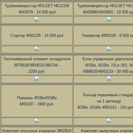
Турбокомпрессор HOLSET HE221W
Турбокомпрессор HOLSET HX
4043978 - 14 500 руб
4043980/4043982 - 19 500 р
Стартер 4992135 - 14 500 руб
Генератор 4892318 - 9 500 р
Теплообменный элемент охладителя
Блок управления двигател
3975818/3959031/395744 -
4ISBe, 6ISBe, ISLe 310, 3
2200 руб.
4988820/4943133 - 30 000 р
Кольца поршневые стандар
Поршень 4ISBe/6ISBe
на 1 цилиндр
4955337 - 1900 руб.
4ISBe, 6ISBe 4955161 - 310 ру
Комплект впускных клапанов 3802924
Комплект выпускных клапан