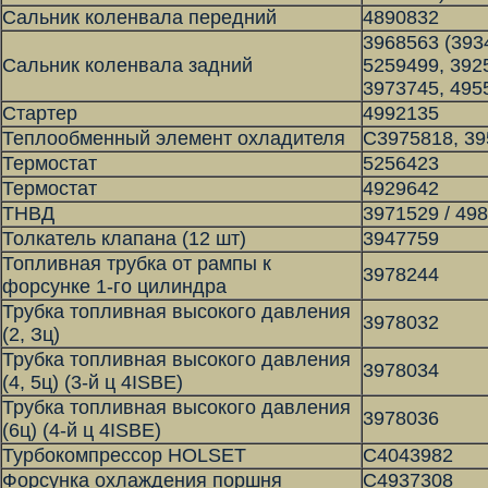
Сальник коленвала передний
4890832
3968563 (393
Сальник коленвала задний
5259499, 392
3973745, 495
Стартер
4992135
Теплообменный элемент охладителя
С3975818, 39
Термостат
5256423
Термостат
4929642
ТНВД
3971529 / 498
Толкатель клапана (12 шт)
3947759
Топливная трубка от рампы к
3978244
форсунке 1-го цилиндра
Трубка топливная высокого давления
3978032
(2, Зц)
Трубка топливная высокого давления
3978034
(4, 5ц) (3-й ц 4ISBE)
Трубка топливная высокого давления
3978036
(6ц) (4-й ц 4ISBE)
Турбокомпрессор HOLSET
С4043982
Форсунка охлаждения поршня
С4937308