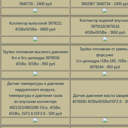
3940735 - 2400 руб
3802967 3940734 - 2400 ру
Коллектор водяной впускн
Коллектор выпускной 3979211
3979118/3979116
4ISBe/6ISBe - 6800 руб
4ISBe/6ISBe - 3650 руб
Трубка топливная от рампы
Трубка топливная высокого давления
форсунке
4го и 5го цилиндра 3978034
1го цилиндра ISBe-180, ISBe-
4ISBe, 6ISBe - 850 руб
3978244 - 950 руб
Датчик температуры и давления
наддувочного воздуха,
температуры и давления газов
Датчик давления масла (авари
во впускном коллекторе
4076930 4ISBe/6ISBe/ISF2.8 - 3
4921322/4903286 ISLe, 4ISBe,
6ISBe, ISF2.8,ISF3.8 - 500 руб