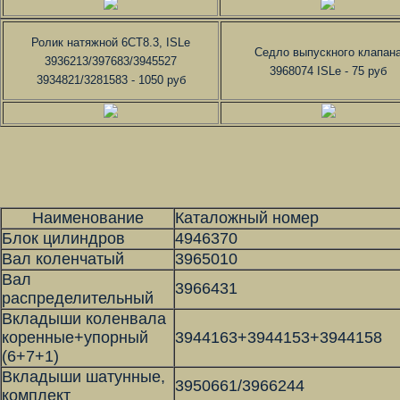
Ролик натяжной 6CT8.3, ISLe
Седло выпускного клапан
3936213/397683/3945527
3968074 ISLe - 75 руб
3934821/3281583 - 1050 руб
Наименование
Каталожный номер
Блок цилиндров
4946370
Вал коленчатый
3965010
Вал
3966431
распределительный
Вкладыши коленвала
коренные+упорный
3944163+3944153+3944158
(6+7+1)
Вкладыши шатунные,
3950661/3966244
комплект