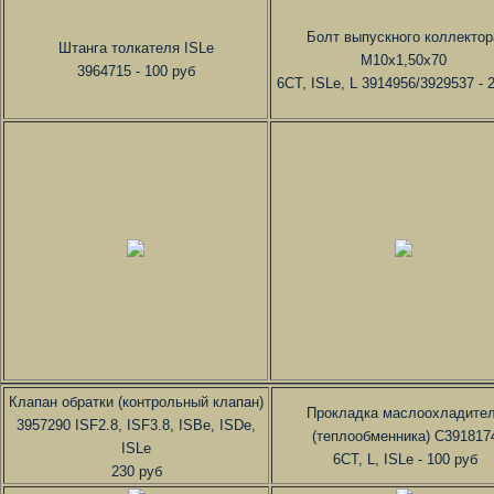
Болт выпускного коллектор
Штанга толкателя ISLe
М10х1,50х70
3964715 - 100 руб
6CT, ISLe, L 3914956/3929537 - 
Клапан обратки (контрольный клапан)
Прокладка маслоохладите
3957290 ISF2.8, ISF3.8, ISBe, ISDe,
(теплообменника) C391817
ISLe
6CT, L, ISLe - 100 руб
230 руб