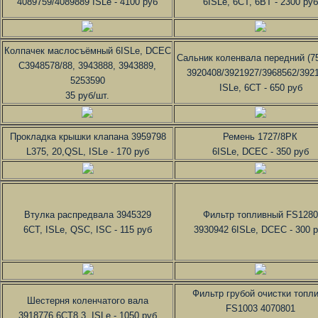
4089759/4089889 ISLe - 4100 руб
6ISLe, 6CT, 6BT - 2300 руб
Колпачек маслосъёмный 6ISLe, DCEC
Сальник коленвала передний (75
С3948578/88, 3943888, 3943889,
3920408/3921927/3968562/392
5253590
ISLe, 6CT - 650 руб
35 руб/шт.
Прокладка крышки клапана 3959798
Ремень 1727/8РК
L375, 20,QSL, ISLe - 170 руб
6ISLe, DCEC - 350 руб
Втулка распредвала 3945329
Фильтр топливный FS1280
6СТ, ISLe, QSC, ISC - 115 руб
3930942 6ISLe, DCEC - 300 
Фильтр грубой очистки топл
Шестерня коленчатого вала
FS1003 4070801
3918776 6CT8.3, ISLe - 1050 руб