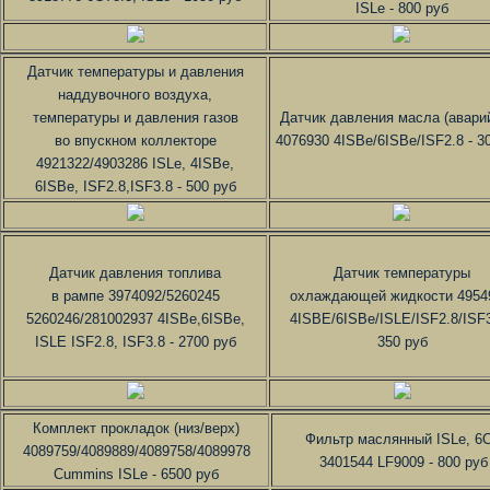
ISLe - 800 руб
Датчик температуры и давления
наддувочного воздуха,
температуры и давления газов
Датчик давления масла (авари
во впускном коллекторе
4076930 4ISBe/6ISBe/ISF2.8 - 3
4921322/4903286 ISLe, 4ISBe,
6ISBe, ISF2.8,ISF3.8 - 500 руб
Датчик давления топлива
Датчик температуры
в рампе 3974092/5260245
охлаждающей жидкости 4954
5260246/281002937 4ISBe,6ISBe,
4ISBE/6ISBe/ISLE/ISF2.8/ISF3
ISLE ISF2.8, ISF3.8 - 2700 руб
350 руб
Комплект прокладок (низ/верх)
Фильтр маслянный ISLe, 6
4089759/4089889/4089758/4089978
3401544 LF9009 - 800 руб
Cummins ISLe - 6500 руб