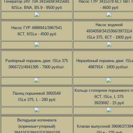
Генератор 24V 70A 3415609/3415691
Насос ГУР 3415378 6CT 6BT 
6ISLe, BNA, B5.9 - 9500 руб
- 4600 руб
Насос водяной
Насос ГУР 4988941/3967541
4934058/3415366/3973114
6СТ, 6ISLe - 4500 руб
ISLe 375, 6СТ - 1800 руб
Разборный поршень двиг. ISLe 375
Неразбоный поршень двиг. ISL
3966721/4941395 - 7900 руб/шт.
4987914 - 1800 руб/шт.
Кольцо стопорное поршневого 
Палец поршневой 3950549
6СТ, ISLe, L 375
ISLe 375, L - 280 руб
3920692 - 15 руб
Вкладыши коленвала
(коренные+упорный)
Клапан выпускной 3969637/39
3944163/3944153/3944158
ISLe - 225 руб