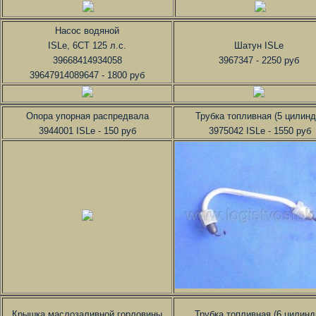
Насос водяной
ISLe, 6CT 125 л.с.
Шатун ISLe
39668414934058
3967347 - 2250 руб
39647914089647 - 1800 руб
Опора упорная распредвала
Трубка топливная (5 цилинд
3944001 ISLe - 150 руб
3975042 ISLe - 1550 руб
Крышка маслозаливной горловины
Трубка топливная (6 цилинд