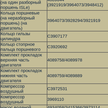
(на один разборный
(3921919/3964073/3948412)
поршень ISLe)
Кольца поршневые
(на неразборный
3964073/3928294/3921919
поршень) (на
двигатель)
Кольцо гильзы
С3907177
цилиндра
Кольцо стопрное
С3920692
пальца поршневого
Комплект прокладок
верхняя часть
4089758/4089978
двигателя
Комплект прокладок
нижняя часть
4089759/4089889
двигателя
Компрессор
С3972531
воздушный
Компрессор
3969110
воздушный
Насос водяной
4934058/3415366/3973114