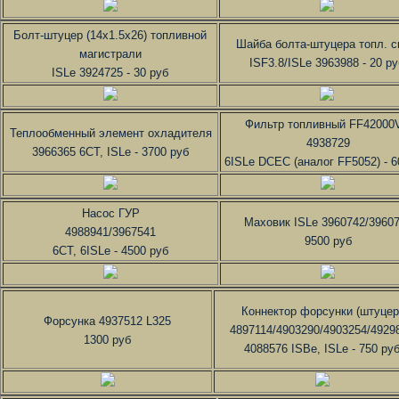
Болт-штуцер (14х1.5х26) топливной
Шайба болта-штуцера топл. с
магистрали
ISF3.8/ISLe 3963988 - 20 ру
ISLe 3924725 - 30 руб
Фильтр топливный FF42000
Теплообменный элемент охладителя
4938729
3966365 6CT, ISLe - 3700 руб
6ISLe DCEC (аналог FF5052) - 6
Насос ГУР
Маховик ISLe 3960742/3960
4988941/3967541
9500 руб
6CT, 6ISLe - 4500 руб
Коннектор форсунки (штуцер
Форсунка 4937512 L325
4897114/4903290/4903254/4929
1300 руб
4088576 ISBe, ISLe - 750 ру