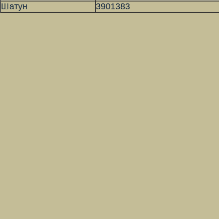
Шатун
3901383