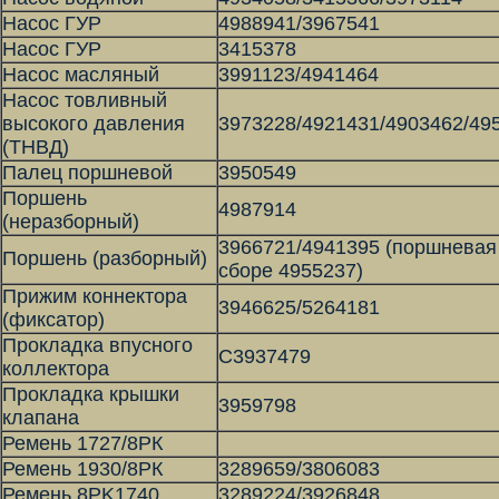
Насос ГУР
4988941/3967541
Насос ГУР
3415378
Насос масляный
3991123/4941464
Насос товливный
высокого давления
3973228/4921431/4903462/49
(ТНВД)
Палец поршневой
3950549
Поршень
4987914
(неразборный)
3966721/4941395 (поршневая
Поршень (разборный)
сборе 4955237)
Прижим коннектора
3946625/5264181
(фиксатор)
Прокладка впусного
С3937479
коллектора
Прокладка крышки
3959798
клапана
Ремень 1727/8РК
Ремень 1930/8РК
3289659/3806083
Ремень 8PK1740
3289224/3926848