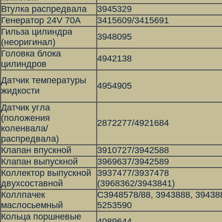
Втулка распредвала
3945329
Генератор 24V 70A
3415609/3415691
Гильза цилиндра
3948095
(неоригинал)
Головка блока
4942138
цилиндров
Датчик температуры
4954905
жидкости
Датчик угла
(положения
2872277/4921684
коленвала/
распредвала)
Клапан впускной
3910727/3942588
Клапан выпускной
3969637/3942589
Коллектор выпускной
3937477/3937478
двухсоставной
(3968362/3943841)
Коллпачек
С3948578/88, 3943888, 39438
маслосьемный
5253590
Кольца поршневые
4089644