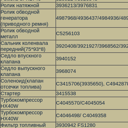
Ролик натяжной
3936213/3976831
Ролик обводной
генератора
4987968/4936437/4984936/48
(приводного ремня)
Ролик обводной
С5256103
металл
Сальник коленвала
3920408/3921927/3968562/39
передний(75*93*8)
Седло впускного
3940152
клапана
Седло выпускного
3968074
клапана
Соленоид(клапан
С3415706(3935650), С494287
отсечки топлива)
Стартер
3415538
Турбокомпрессор
C4045570/C4045054
HX40W
Турбокомпрессор
С4046498/ С4049358
HX40W
Фильтр топливный
3930942 FS1280