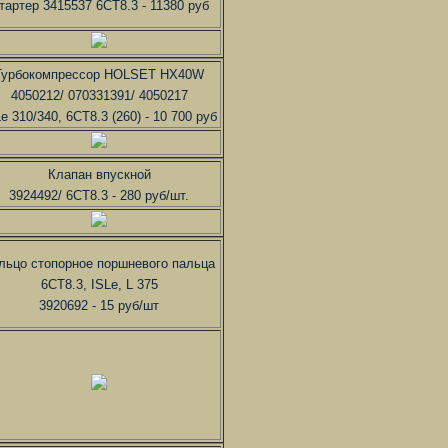
тартер 3415537 6СТ8.3 - 11380 руб
Турбокомпрессор HOLSET HX40W
4050212/ 070331391/ 4050217
e 310/340, 6CT8.3 (260) - 10 700 руб
Клапан впускной
3924492/ 6CT8.3 - 280 руб/шт.
льцо стопорное поршневого пальца
6СТ8.3, ISLe, L 375
3920692 - 15 руб/шт