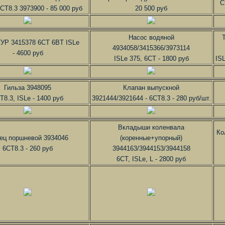
С
CT8.3 3973900 - 85 000 руб
20 500 руб
Насос водяной
ГУР 3415378 6CT 6BT ISLe
4934058/3415366/3973114
- 4600 руб
ISLe 375, 6СТ - 1800 руб
ISL
Гильза 3948095
Клапан выпускной
Т8.3, ISLe - 1400 руб
3921444/3921644 - 6CT8.3 - 280 руб/шт.
Вкладыши коленвала
Ко
ец поршневой 3934046
(коренные+упорный)
6CT8.3 - 260 руб
3944163/3944153/3944158
6СТ, ISLe, L - 2800 руб