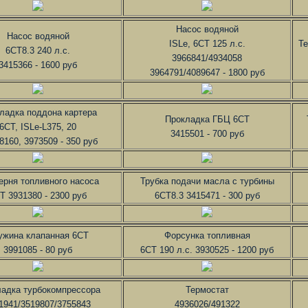
Насос водяной
Насос водяной
ISLe, 6CT 125 л.с.
Те
6CT8.3 240 л.с.
3966841/4934058
3415366 - 1600 руб
3964791/4089647 - 1800 руб
ладка поддона картера
Прокладка ГБЦ 6CT
6CT, ISLe-L375, 20
3415501 - 700 руб
8160, 3973509 - 350 руб
ерня топливного насоса
Трубка подачи масла с турбины
T 3931380 - 2300 руб
6CT8.3 3415471 - 300 руб
ужина клапанная 6CT
Форсунка топливная
3991085 - 80 руб
6CT 190 л.с. 3930525 - 1200 руб
адка турбокомпрессора
Термостат
1941/3519807/3755843
4936026/491322