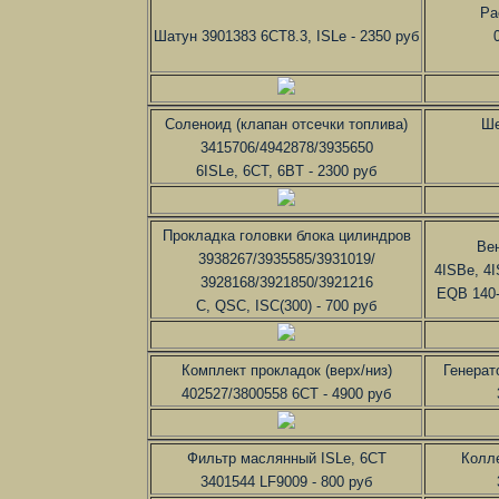
Ра
Шатун 3901383 6СТ8.3, ISLe - 2350 руб
Соленоид (клапан отсечки топлива)
Ше
3415706/4942878/3935650
6ISLe, 6CT, 6BT - 2300 руб
Прокладка головки блока цилиндров
Ве
3938267/3935585/3931019/
4ISBe, 4
3928168/3921850/3921216
EQB 140-
C, QSC, ISC(300) - 700 руб
Комплект прокладок (верх/низ)
Генерато
402527/3800558 6CT - 4900 руб
Фильтр маслянный ISLe, 6CT
Колл
3401544 LF9009 - 800 руб