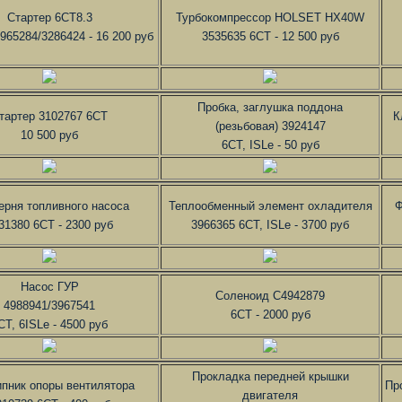
Стартер 6CT8.3
Турбокомпрессор HOLSET HX40W
965284/3286424 - 16 200 руб
3535635 6CT - 12 500 руб
Пробка, заглушка поддона
тартер 3102767 6CT
К
(резьбовая) 3924147
10 500 руб
6CT, ISLe - 50 руб
ерня топливного насоса
Теплообменный элемент охладителя
Ф
31380 6CT - 2300 руб
3966365 6CT, ISLe - 3700 руб
Насос ГУР
Соленоид C4942879
4988941/3967541
6CT - 2000 руб
CT, 6ISLe - 4500 руб
Прокладка передней крышки
пник опоры вентилятора
Пр
двигателя