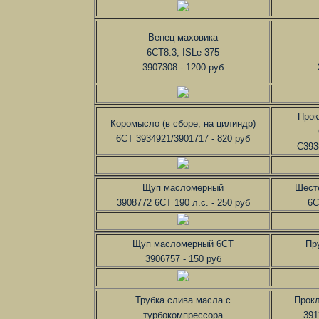
Венец маховика
6CT8.3, ISLe 375
3907308 - 1200 руб
Прок
Коромысло (в сборе, на цилиндр)
6CT 3934921/3901717 - 820 руб
C393
Щуп масломерный
Шест
3908772 6CT 190 л.с. - 250 руб
6C
Щуп масломерный 6CT
Пр
3906757 - 150 руб
Трубка слива масла с
Прокл
турбокомпрессора
391