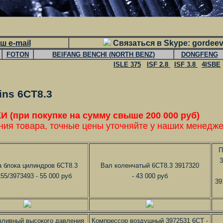
ш e-mail
Связаться в Skype: gordee
FOTON
BEIFANG BENCHI (NORTH BENZ)
DONGFENG
ISLE 375
ISF 2.8
ISF 3.8
4ISBE
ns 6CT8.3
при покупке на сумму свыше 200 000 руб)
ния товара, точные цены уточняйте у наших менедже
П
3
а блока цилиндров 6CT8.3
Вал коленчатый 6CT8.3 3917320
55/3973493 - 55 000 руб
- 43 000 руб
39
вливный высокого давления
Компрессор воздушный 3972531 6CT -