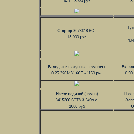
6CT - 3000 руб
3
Тур
Стартер 3976618 6CT
13 000 руб
404
Вкладыши шатунные, комплект
Вклад
0.25 3901431 6CT - 1150 руб
0.50
Насос водяной (помпа)
Прок
3415366 6CT8.3 240л.с.
(теп
1600 руб
6