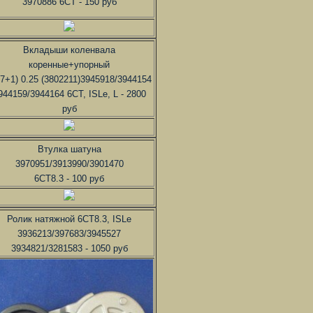
3970886 6CT - 150 руб
Вкладыши коленвала
коренные+упорный
+7+1) 0.25 (3802211)3945918/3944154
944159/3944164 6CT, ISLe, L - 2800
руб
Втулка шатуна
3970951/3913990/3901470
6CT8.3 - 100 руб
Ролик натяжной 6CT8.3, ISLe
3936213/397683/3945527
3934821/3281583 - 1050 руб