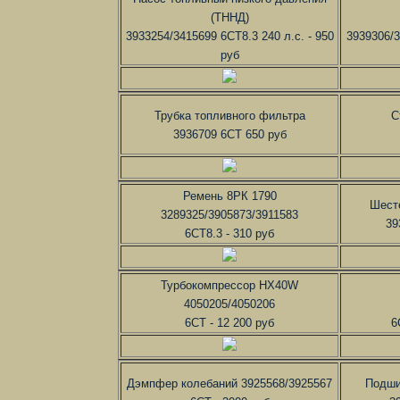
(ТННД)
3933254/3415699 6CT8.3 240 л.с. - 950
3939306/3
руб
Трубка топливного фильтра
С
3936709 6CT 650 руб
Ремень 8РК 1790
Шест
3289325/3905873/3911583
39
6CT8.3 - 310 руб
Турбокомпрессор HX40W
4050205/4050206
6CT - 12 200 руб
6
Дэмпфер колебаний 3925568/3925567
Подши