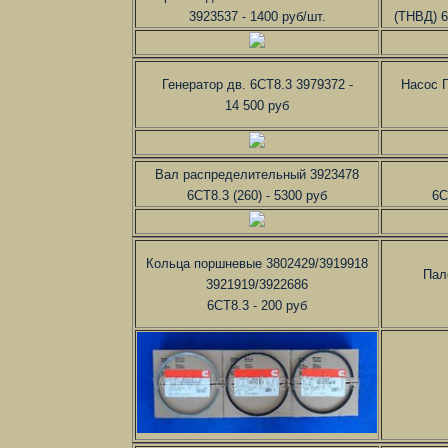
3923537 - 1400 руб/шт.
(ТНВД) 6
Генератор дв. 6СТ8.3 3979372 -
Насос 
14 500 руб
Вал распределительный 3923478
6СТ8.3 (260) - 5300 руб
6С
Кольца поршневые 3802429/3919918
Пал
3921919/3922686
6CT8.3 - 200 руб