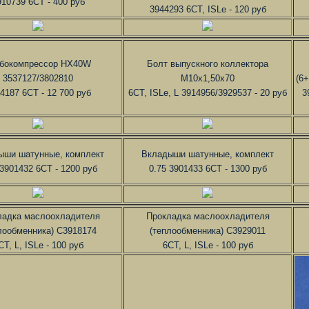
910739 6CT - 400 руб
3944293 6CT, ISLe - 120 руб
бокомпрессор HX40W
Болт выпускного коллектора
3537127/3802810
М10х1,50х70
(6
4187 6CT - 12 700 руб
6CT, ISLe, L 3914956/3929537 - 20 руб
3
ыши шатунные, комплект
Вкладыши шатунные, комплект
 3901432 6CT - 1200 руб
0.75 3901433 6CT - 1300 руб
ладка маслоохладителя
Прокладка маслоохладителя
лообменника) C3918174
(теплообменника) C3929011
CT, L, ISLe - 100 руб
6CT, L, ISLe - 100 руб