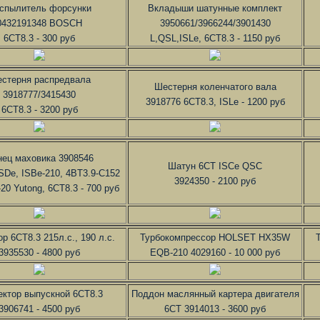
спылитель форсунки
Вкладыши шатунные комплект
0432191348 BOSCH
3950661/3966244/3901430
6CT8.3 - 300 руб
L,QSL,ISLe, 6CT8.3 - 1150 руб
стерня распредвала
Шестерня коленчатого вала
3918777/3415430
3918776 6CT8.3, ISLe - 1200 руб
6CT8.3 - 3200 руб
нец маховика 3908546
Шатун 6CT ISCe QSC
ISDe, ISBe-210, 4BT3.9-C152
3924350 - 2100 руб
20 Yutong, 6CT8.3 - 700 руб
р 6CT8.3 215л.с., 190 л.с.
Турбокомпрессор HOLSET HX35W
3935530 - 4800 руб
EQB-210 4029160 - 10 000 руб
ектор выпускной 6CT8.3
Поддон маслянный картера двигателя
3906741 - 4500 руб
6CT 3914013 - 3600 руб