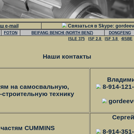
ш e-mail
Связаться в Skype: gordee
FOTON
BEIFANG BENCHI (NORTH BENZ)
DONGFENG
ISLE 375
ISF 2.8
ISF 3.8
4ISBE
Наши контакты
Владим
ям на самосвальную,
8-914-121
-строительную технику
gordeev
Серге
пчастям CUMMINS
8-914-351