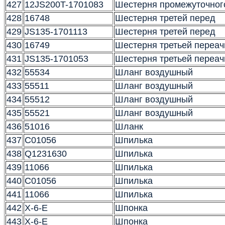
427
12JS200T-1701083
Шестерня промежуточног
428
16748
Шестерня третей перед
429
JS135-1701113
Шестерня третей перед
430
16749
Шестерня третьей переач
431
JS135-1701053
Шестерня третьей переач
432
55534
Шланг воздушный
433
55511
Шланг воздушный
434
55512
Шланг воздушный
435
55521
Шланг воздушный
436
51016
Шланк
437
C01056
Шпилька
438
Q1231630
Шпилька
439
11066
Шпилька
440
C01056
Шпилька
441
11066
Шпилька
442
X-6-E
Шпонка
443
X-6-E
Шпонка