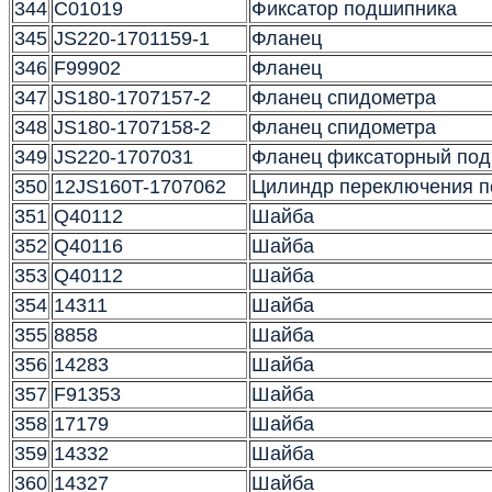
344
C01019
Фиксатор подшипника
345
JS220-1701159-1
Фланец
346
F99902
Фланец
347
JS180-1707157-2
Фланец спидометра
348
JS180-1707158-2
Фланец спидометра
349
JS220-1707031
Фланец фиксаторный под
350
12JS160T-1707062
Цилиндр переключения п
351
Q40112
Шайба
352
Q40116
Шайба
353
Q40112
Шайба
354
14311
Шайба
355
8858
Шайба
356
14283
Шайба
357
F91353
Шайба
358
17179
Шайба
359
14332
Шайба
360
14327
Шайба