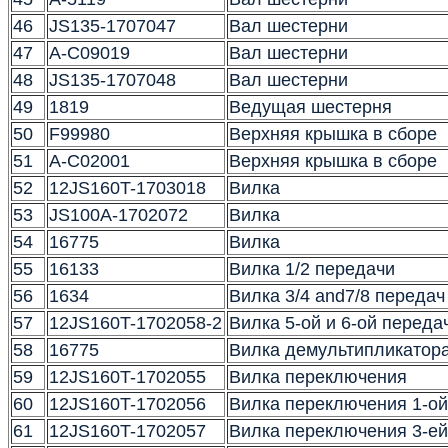
46
JS135-1707047
Вал шестерни
47
A-C09019
Вал шестерни
48
JS135-1707048
Вал шестерни
49
1819
Ведущая шестерня
50
F99980
Верхняя крышка в сборе
51
A-C02001
Верхняя крышка в сборе
52
12JS160T-1703018
Вилка
53
JS100A-1702072
Вилка
54
16775
Вилка
55
16133
Вилка 1/2 передачи
56
1634
Вилка 3/4 and7/8 передач
57
12JS160T-1702058-2
Вилка 5-ой и 6-ой переда
58
16775
Вилка демультипликатор
59
12JS160T-1702055
Вилка переключения
60
12JS160T-1702056
Вилка переключения 1-ой
61
12JS160T-1702057
Вилка переключения 3-ей