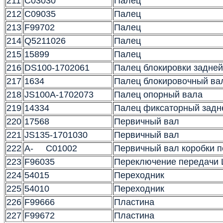
211
C03030
Палец
212
C09035
Палец
213
F99702
Палец
214
Q5211026
Палец
215
15899
Палец
216
DS100-1702061
Палец блокировки задней
217
1634
Палец блокировочный ва
218
JS100A-1702073
Палец опорный вала
219
14334
Палец фиксаторный задн
220
17568
Первичный вал
221
JS135-1701030
Первичный вал
222
A- C01002
Первичный вал коробки 
223
F96035
Переключение передачи
224
54015
Переходник
225
54010
Переходник
226
F99666
Пластина
227
F99672
Пластина