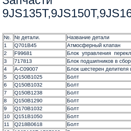
Запчасти
9JS135T,9JS150T,9JS1
№.
№ детали.
Название детали
1
Q701B45
Атмосферный клапан
2
F99681
Блок управления перекл
3
717813
Блок подшипников в сбо
4
A-C09007
Блок шестерен делителя 
5
Q150B1025
Болт
6
Q150B1032
Болт
7
Q150B1238
Болт
8
Q150B1290
Болт
9
Q170B1032
Болт
10
Q151B1050
Болт
11
Q218B0618
Болт