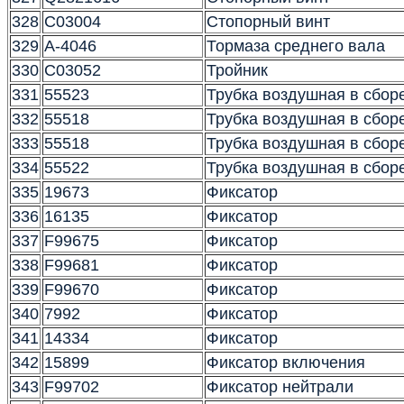
328
C03004
Стопорный винт
329
A-4046
Тормаза среднего вала
330
C03052
Тройник
331
55523
Трубка воздушная в сбор
332
55518
Трубка воздушная в сбор
333
55518
Трубка воздушная в сбор
334
55522
Трубка воздушная в сбор
335
19673
Фиксатор
336
16135
Фиксатор
337
F99675
Фиксатор
338
F99681
Фиксатор
339
F99670
Фиксатор
340
7992
Фиксатор
341
14334
Фиксатор
342
15899
Фиксатор включения
343
F99702
Фиксатор нейтрали