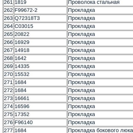
261
1819
Проволока стальная
262
F99672-2
Прокладка
263
Q72318T3
Прокладка
264
C03015
Прокладка
265
20822
Прокладка
266
16929
Прокладка
267
14918
Прокладка
268
1642
Прокладка
269
14335
Прокладка
270
15532
Прокладка
271
1684
Прокладка
272
1684
Прокладка
273
16661
Прокладка
274
16596
Прокладка
275
17352
Прокладка
276
F96140
Прокладка
277
1684
Прокладка бокового люк