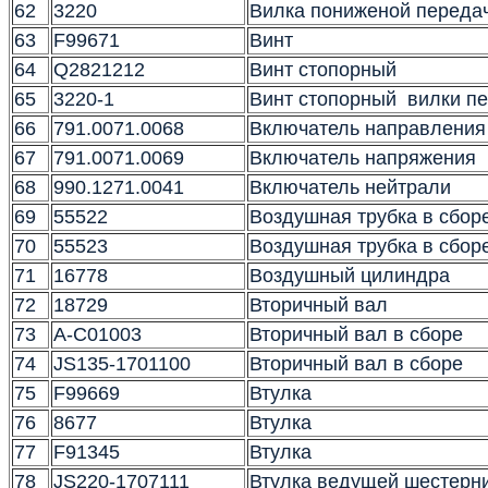
62
3220
Вилка пониженой передач
63
F99671
Винт
64
Q2821212
Винт стопорный
65
3220-1
Винт стопорный вилки п
66
791.0071.0068
Включатель направления
67
791.0071.0069
Включатель напряжения
68
990.1271.0041
Включатель нейтрали
69
55522
Воздушная трубка в сбор
70
55523
Воздушная трубка в сбор
71
16778
Воздушный цилиндра
72
18729
Вторичный вал
73
A-C01003
Вторичный вал в сборе
74
JS135-1701100
Вторичный вал в сборе
75
F99669
Втулка
76
8677
Втулка
77
F91345
Втулка
78
JS220-1707111
Втулка ведущей шестерн