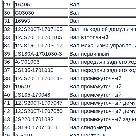
29
16405
Вал
30
C03030
Вал
31
16993
Вал
32
12JS200T-1707105
Вал выходной демультип
33
12JS200T-1701105
Вал вторичный
34
12JS160T-1703017
Вал механизма управлен
35
JS180A-1701030-3
Вал первичный
36
A-C01006
Вал передачи заднего хо
37
JS135-1701080
Вал передачи заднего хо
38
12JS200T-1701048
Вал промежуточный
39
19549
Вал промежуточный
40
JS135-170048
Вал промежуточный
41
12JS200T-1707047
Вал промежуточный дему
42
12JS200T-1707050
Вал промежуточный демул
43
JS220-1701082
Вал промежуточный задн
44
JS180-1707160-1
Вал спидометра
45
A-5119
Вал шестерни