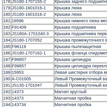
178
JS180-1707155-2
Крышка заднего подшипн
179
JS180-1601016-1
Крышка люка
180
JS180-1601016-2
Крышка люка
181
16596
Крышка нижнего люка ме
182
F91409
Крышка подшипника
183
JS180A-1701040-3
Крышка подшипника перв
184
JS180-1707052
Крышка промежуточного 
185
F96119
Крышка пылезащитная
186
JS180-1707162-1
Крышка фланца спидоме
187
F99857
Крышка цилиндра
188
F99857
Крышка цилиндра перекл
189
15953
Левая шестерня отбора 
190
A-C01005
Левый Промежуточный ва
191
JS135-1701047
Левый Промежуточный ва
192
14373
Магнит круглый
193
14373
Магнитная пробка
194
143734
Магнитная пробка