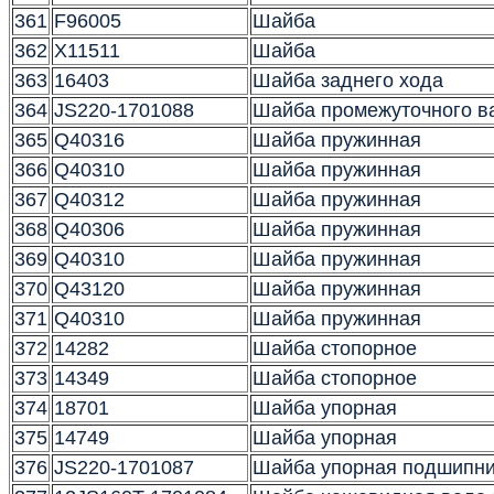
361
F96005
Шайба
362
X11511
Шайба
363
16403
Шайба заднего хода
364
JS220-1701088
Шайба промежуточного в
365
Q40316
Шайба пружинная
366
Q40310
Шайба пружинная
367
Q40312
Шайба пружинная
368
Q40306
Шайба пружинная
369
Q40310
Шайба пружинная
370
Q43120
Шайба пружинная
371
Q40310
Шайба пружинная
372
14282
Шайба стопорное
373
14349
Шайба стопорное
374
18701
Шайба упорная
375
14749
Шайба упорная
376
JS220-1701087
Шайба упорная подшипн