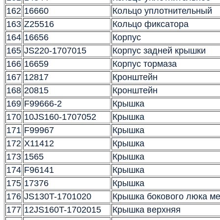
162
16660
Кольцо уплотнительный
163
Z25516
Кольцо фиксатора
164
16656
Корпус
165
JS220-1707015
Корпус задней крышки
166
16659
Корпус тормаза
167
12817
Кронштейн
168
20815
Кронштейн
169
F99666-2
Крышка
170
10JS160-1707052
Крышка
171
F99967
Крышка
172
X11412
Крышка
173
1565
Крышка
174
F96141
Крышка
175
17376
Крышка
176
JS130T-1701020
Крышка бокового люка м
177
12JS160T-1702015
Крышка верхняя