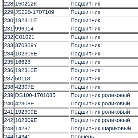
228
150212K
Подшипник
229
JS220-1707109
Подшипник
230
192311E
Подшипник
231
996914
Подшипник
232
C01021
Подшипник
233
370309Y
Подшипник
234
102308E
Подшипник
235
16628
Подшипник
236
192310E
Подшипник
237
50118
Подшипник
238
42307E
Подшипник
239
DS100-1701085
Подшипник роликовый
240
42308E
Подшипник роликовый
241
192309E
Подшипник роликовый
242
102309E
Подшипник роликовый
243
14287
Подшипник шариковый
244
14341
Поршень