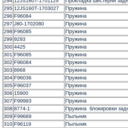
294
12JS160T-1701125
Прокладка шестерни задн
295
12JS160T-1703027
Пружина
296
F96084
Пружина
297
J80-1702080
Пружина
298
F96085
Пружина
299
9293
Пружина
300
4425
Пружина
301
F96085
Пружина
302
F96084
Пружина
303
8968
Пружина
304
F96036
Пружина
305
F96037
Пружина
306
15900
Пружина
307
F99983
Пружина
308
8774-1
Пружина блокировки зад
309
F99669
Пыльник
310
F96119
Пыльник