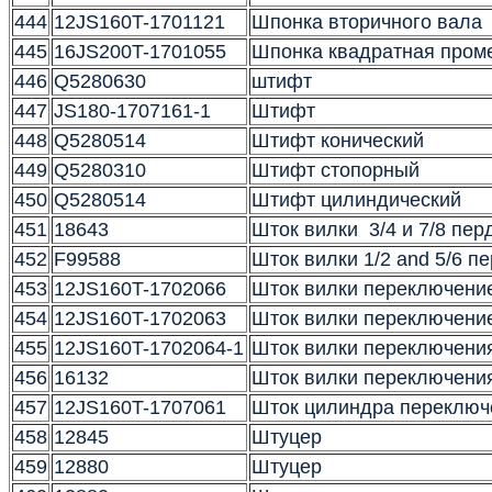
444
12JS160T-1701121
Шпонка вторичного вала
445
16JS200T-1701055
Шпонка квадратная пром
446
Q5280630
штифт
447
JS180-1707161-1
Штифт
448
Q5280514
Штифт конический
449
Q5280310
Штифт стопорный
450
Q5280514
Штифт цилиндический
451
18643
Шток вилки 3/4 и 7/8 пер
452
F99588
Шток вилки 1/2 and 5/6 п
453
12JS160T-1702066
Шток вилки переключение
454
12JS160T-1702063
Шток вилки переключени
455
12JS160T-1702064-1
Шток вилки переключения 
456
16132
Шток вилки переключени
457
12JS160T-1707061
Шток цилиндра переключ
458
12845
Штуцер
459
12880
Штуцер