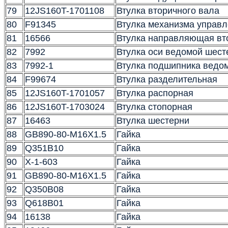
79
12JS160T-1701108
Втулка вторичного вала
80
F91345
Втулка механизма управ
81
16566
Втулка направляющая вт
82
7992
Втулка оси ведомой шест
83
7992-1
Втулка подшипника ведо
84
F99674
Втулка разделительная
85
12JS160T-1701057
Втулка распорная
86
12JS160T-1703024
Втулка стопорная
87
16463
Втулка шестерни
88
GB890-80-M16X1.5
Гайка
89
Q351B10
Гайка
90
X-1-603
Гайка
91
GB890-80-M16X1.5
Гайка
92
Q350B08
Гайка
93
Q618B01
Гайка
94
16138
Гайка