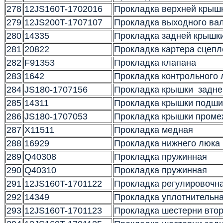
278
12JS160T-1702016
Прокладка верхней крыш
279
12JS200T-1707107
Прокладка выходного вал
280
14335
Прокладка задней крышк
281
20822
Прокладка картера сцепл
282
F91353
Прокладка клапана
283
1642
Прокладка контрольного 
284
JS180-1707156
Прокладка крышки задне
285
14311
Прокладка крышки подши
286
JS180-1707053
Прокладка крышки проме
287
X11511
Прокладка медная
288
16929
Прокладка нижнего люка
289
Q40308
Прокладка пружинная
290
Q40310
Прокладка пружинная
291
12JS160T-1701122
Прокладка регулировочн
292
14349
Прокладка уплотнительн
293
12JS160T-1701123
Прокладка шестерни втор