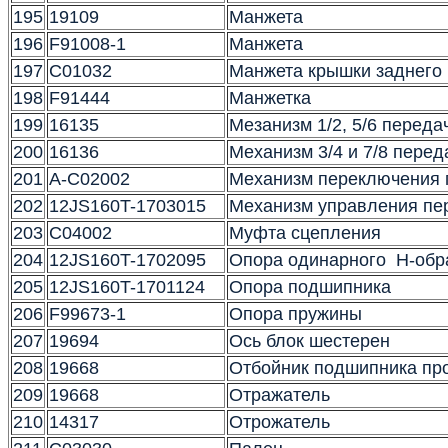
195
19109
Манжета
196
F91008-1
Манжета
197
C01032
Манжета крышки заднего
198
F91444
Манжетка
199
16135
Мезанизм 1/2, 5/6 переда
200
16136
Механизм 3/4 и 7/8 перед
201
A-C02002
Механизм переключения 
202
12JS160T-1703015
Механизм управления пе
203
C04002
Муфта сцепления
204
12JS160T-1702095
Опора одинарного Н-обр
205
12JS160T-1701124
Опора подшипника
206
F99673-1
Опора пружины
207
19694
Ось блок шестерен
208
19668
Отбойник подшипника пр
209
19668
Отражатель
210
14317
Отрожатель