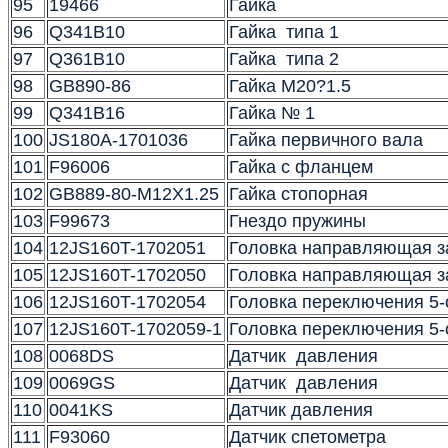
95
19466
Гайка
96
Q341B10
Гайка типа 1
97
Q361B10
Гайка типа 2
98
GB890-86
Гайка M20?1.5
99
Q341B16
Гайка № 1
100
JS180A-1701036
Гайка первичного вала
101
F96006
Гайка с фланцем
102
GB889-80-M12X1.25
Гайка стопорная
103
F99673
Гнездо пружины
104
12JS160T-1702051
Головка направляющая з
105
12JS160T-1702050
Головка направляющая з
106
12JS160T-1702054
Головка переключения 5-
107
12JS160T-1702059-1
Головка переключения 5-
108
0068DS
Датчик давления
109
0069GS
Датчик давления
110
0041KS
Датчик давления
111
F93060
Датчик спетометра