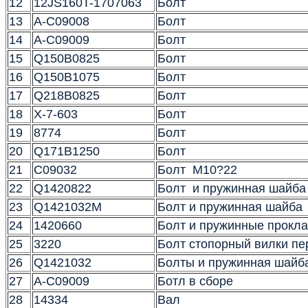
12
12JS160T-1707063
Болт
13
A-C09008
Болт
14
A-C09009
Болт
15
Q150B0825
Болт
16
Q150B1075
Болт
17
Q218B0825
Болт
18
X-7-603
Болт
19
8774
Болт
20
Q171B1250
Болт
21
C09032
Болт M10?22
22
Q1420822
Болт и пружинная шайба
23
Q1421032M
Болт и пружинная шайба
24
1420660
Болт и пружинные прокл
25
3220
Болт стопорный вилки п
26
Q1421032
Болты и пружинная шайб
27
A-C09009
Ботл в сборе
28
14334
Вал