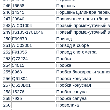
245
16658
Поршень
246
14341
Поршень цилиндра перек
247
20840
Правая шестерня отбора
248
A-C01004
Правый промежуточный в
249
JS135-1701046
Правый промежуточный в
250
F99679
Привод
251
A-C03001
Привод в сборе
252
F91055
Привод спетометра
253
Q72224
Пробка
254
54015
Пробка
255
8968
Пробка блокировки задне
256
Q61304
Пробка конусная
257
Q618B01
Пробка конусная
258
15276
Пробка сапуна
259
7935
Пробка сапуна
260
Проволака