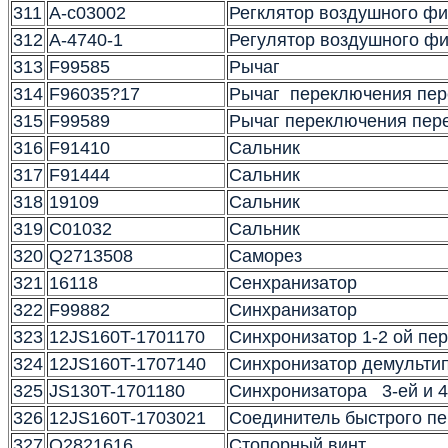
311
A-c03002
Регклятор воздушного фи
312
A-4740-1
Регулятор воздушного ф
313
F99585
Рычаг
314
F96035?17
Рычаг переключения пе
315
F99589
Рычаг переключения пере
316
F91410
Сальник
317
F91444
Сальник
318
19109
Сальник
319
C01032
Сальник
320
Q2713508
Саморез
321
16118
Сенхранизатор
322
F99882
Синхранизатор
323
12JS160T-1701170
Синхронизатор 1-2 ой пе
324
12JS160T-1707140
Синхронизатор демульти
325
JS130T-1701180
Синхронизатора 3-ей и 4
326
12JS160T-1703021
Соединитель быстрого п
327
Q2821616
Стопорный винт