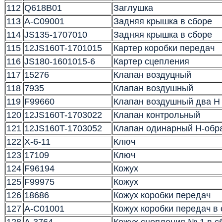
112
Q618B01
Заглушка
113
A-C09001
Задняя крышка в сборе
114
JS135-1707010
Задняя крышка в сборе
115
12JS160T-1701015
Картер коробки передач
116
JS180-1601015-6
Картер сцепления
117
15276
Клапан воздуцный
118
7935
Клапан воздушный
119
F99660
Клапан воздушный два 
120
12JS160T-1703022
Клапан контрольный
121
12JS160T-1703052
Клапан одинарный Н-обр
122
X-6-11
Ключ
123
17109
Ключ
124
F96194
Кожух
125
F99975
Кожух
126
18686
Кожух коробки передач
127
A-C01001
Кожух коробки передач 