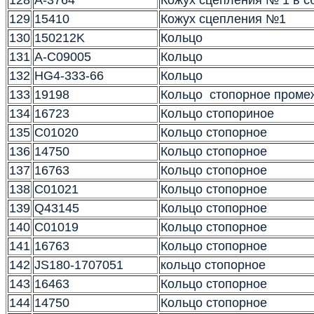
128
A-3764
Кожух сцепления № 1 в с
129
15410
Кожух сцепления №1
130
150212K
Кольцо
131
A-C09005
Кольцо
132
HG4-333-66
Кольцо
133
19198
Кольцо стопорное проме
134
16723
Кольцо стопориное
135
C01020
Кольцо стопорное
136
14750
Кольцо стопорное
137
16763
Кольцо стопорное
138
C01021
Кольцо стопорное
139
Q43145
Кольцо стопорное
140
C01019
Кольцо стопорное
141
16763
Кольцо стопорное
142
JS180-1707051
кольцо стопорное
143
16463
Кольцо стопорное
144
14750
Кольцо стопорное